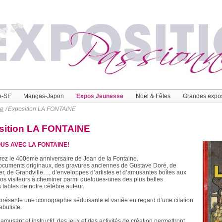
e-SF
Mangas-Japon
Expos Jeunesse
Noël & Fêtes
Grandes expo
se
/
Exposition LA FONTAINE
sition LA FONTAINE
S AVEC LA FONTAINE!
rez le 400ème anniversaire de Jean de la Fontaine.
documents originaux, des gravures anciennes de Gustave Doré, de
r, de Grandville…, d’enveloppes d’artistes et d’amusantes boîtes aux
z vos visiteurs à cheminer parmi quelques-unes des plus belles
s fables de notre célèbre auteur.
résente une iconographie séduisante et variée en regard d’une citation
buliste.
 amusant et instructif, des jeux et des activités de création permettront