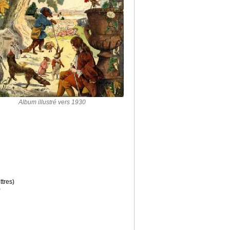
Album illustré vers 1930
ttres)
)