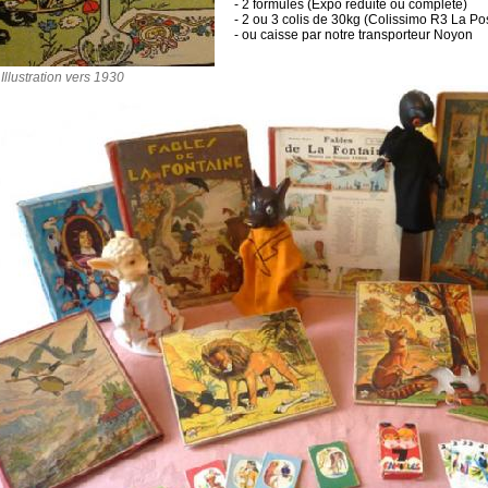
- 2 formules (Expo réduite ou complète)
- 2 ou 3 colis de 30kg (Colissimo R3 La Po
- ou caisse par notre transporteur Noyon
Illustration vers 1930