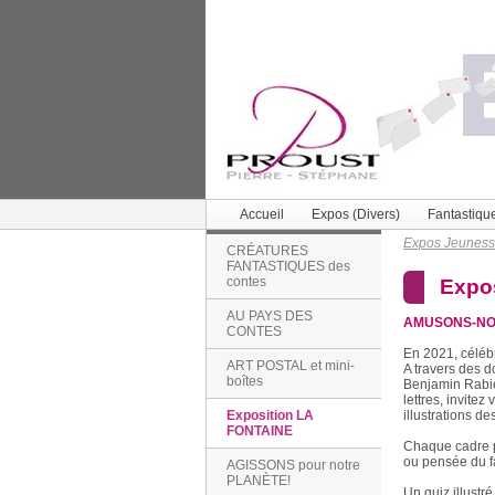
Accueil
Expos (Divers)
Fantastiqu
Expos Jeunes
CRÉATURES
FANTASTIQUES des
contes
Expo
AU PAYS DES
AMUSONS-NOU
CONTES
En 2021, céléb
ART POSTAL et mini-
A travers des 
boîtes
Benjamin Rabie
lettres, invite
illustrations de
Exposition LA
FONTAINE
Chaque cadre p
ou pensée du fa
AGISSONS pour notre
PLANÈTE!
Un quiz illustré