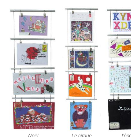
Noël
Le cirque
l'école