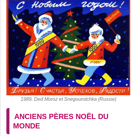
1989. Ded Moroz et Snegourotchka (Russie)
ANCIENS PÈRES NOËL DU
MONDE