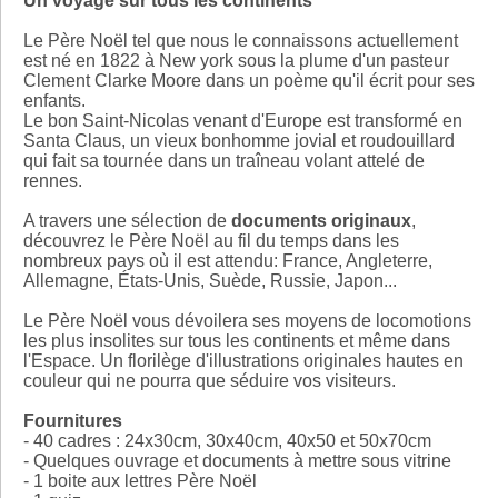
Un voyage sur tous les continents
Le Père Noël tel que nous le connaissons actuellement
est né en 1822 à New york sous la plume d'un pasteur
Clement Clarke Moore dans un poème qu'il écrit pour ses
enfants.
Le bon Saint-Nicolas venant d'Europe est transformé en
Santa Claus, un vieux bonhomme jovial et roudouillard
qui fait sa tournée dans un traîneau volant attelé de
rennes.
A travers une sélection de
documents originaux
,
découvrez le Père Noël au fil du temps dans les
nombreux pays où il est attendu: France, Angleterre,
Allemagne, États-Unis, Suède, Russie, Japon...
Le Père Noël vous dévoilera ses moyens de locomotions
les plus insolites sur tous les continents et même dans
l'Espace. Un florilège d'illustrations originales hautes en
couleur qui ne pourra que séduire vos visiteurs.
Fournitures
- 40 cadres : 24x30cm, 30x40cm, 40x50 et 50x70cm
- Quelques ouvrage et documents à mettre sous vitrine
- 1 boite aux lettres Père Noël