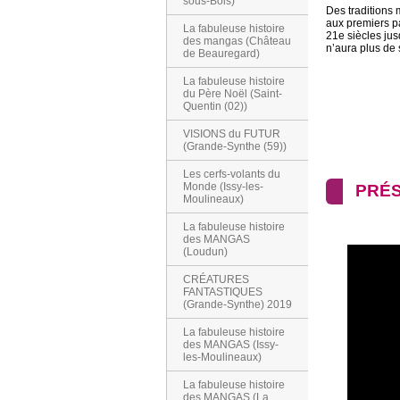
sous-Bois)
Des traditions 
aux premiers p
La fabuleuse histoire
21e siècles jus
des mangas (Château
n’aura plus de 
de Beauregard)
La fabuleuse histoire
du Père Noël (Saint-
Quentin (02))
VISIONS du FUTUR
(Grande-Synthe (59))
Les cerfs-volants du
Monde (Issy-les-
PRÉS
Moulineaux)
La fabuleuse histoire
des MANGAS
(Loudun)
CRÉATURES
FANTASTIQUES
(Grande-Synthe) 2019
La fabuleuse histoire
des MANGAS (Issy-
les-Moulineaux)
La fabuleuse histoire
des MANGAS (La