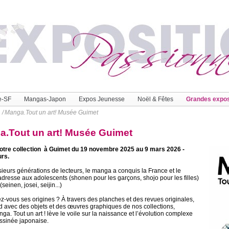
e-SF
Mangas-Japon
Expos Jeunesse
Noël & Fêtes
Grandes expo
/
Manga.Tout un art! Musée Guimet
.Tout un art! Musée Guimet
otre collection à Guimet du 19 novembre 2025 au 9 mars 2026 -
urs
.
ieurs générations de lecteurs, le manga a conquis la France et le
adresse aux adolescents (shonen pour les garçons, shojo pour les filles)
seinen, josei, seijin...)
-vous ses origines ? À travers des planches et des revues originales,
d avec des objets et des œuvres graphiques de nos collections,
nga. Tout un art ! lève le voile sur la naissance et l’évolution complexe
ssinée japonaise.