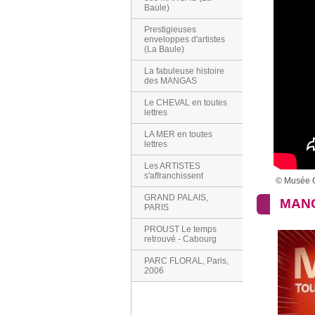
Baule)
Prestigieuses
enveloppes d'artistes
(La Baule)
La fabuleuse histoire
des MANGAS
Le CHEVAL en toutes
lettres
LA MER en toutes
lettres
Les ARTISTES
s'affranchissent
© Musée 
GRAND PALAIS,
MANG
PARIS
PROUST Le temps
retrouvé - Cabourg
PARC FLORAL, Paris,
2006