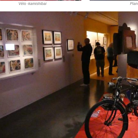
Vélo -kamishibai
Plan