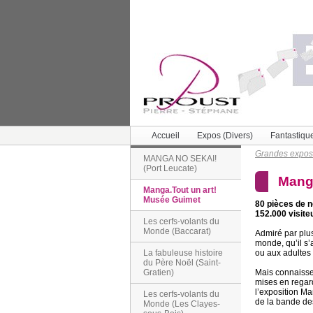
Accueil
Expos (Divers)
Fantastiqu
Grandes expos
MANGA NO SEKAI!
(Port Leucate)
Manga
Manga.Tout un art!
Musée Guimet
80 pièces de n
152.000 visite
Les cerfs-volants du
Monde (Baccarat)
Admiré par plus
monde, qu’il s’
ou aux adultes (
La fabuleuse histoire
du Père Noël (Saint-
Mais connaissez
Gratien)
mises en regar
l’exposition Ma
Les cerfs-volants du
de la bande de
Monde (Les Clayes-